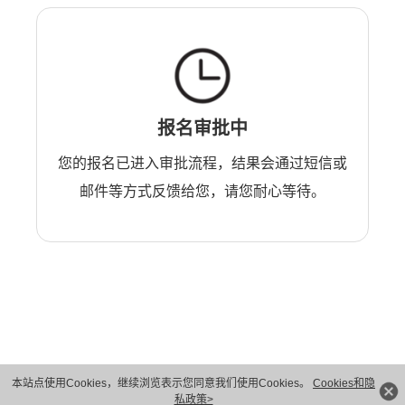
报名审批中
您的报名已进入审批流程，结果会通过短信或
邮件等方式反馈给您，请您耐心等待。
本站点使用Cookies，继续浏览表示您同意我们使用Cookies。
Cookies和隐
版权所有 © 华为技术有限公司 1998-2026。 保留一切权利。粤A2-20044005号
私政策>
隐私保护
法律声明