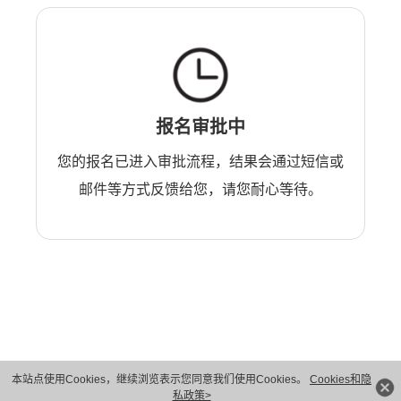
报名审批中
您的报名已进入审批流程，结果会通过短信或
邮件等方式反馈给您，请您耐心等待。
本站点使用Cookies，继续浏览表示您同意我们使用Cookies。
Cookies和隐
版权所有 © 华为技术有限公司 1998-2026。 保留一切权利。粤A2-20044005号
私政策>
隐私保护
法律声明