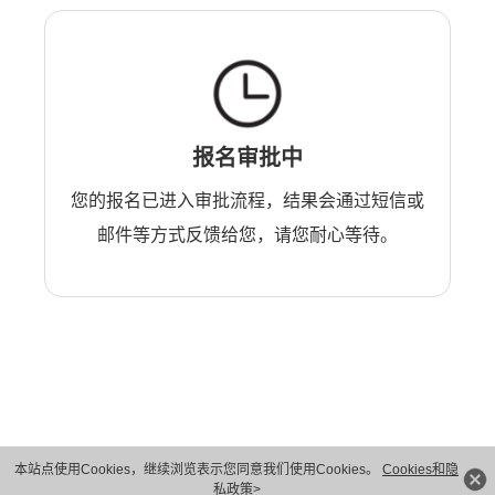
报名审批中
您的报名已进入审批流程，结果会通过短信或
邮件等方式反馈给您，请您耐心等待。
本站点使用Cookies，继续浏览表示您同意我们使用Cookies。
Cookies和隐
版权所有 © 华为技术有限公司 1998-2026。 保留一切权利。粤A2-20044005号
私政策>
隐私保护
法律声明