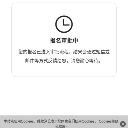
报名审批中
您的报名已进入审批流程，结果会通过短信或
邮件等方式反馈给您，请您耐心等待。
本站点使用Cookies，继续浏览表示您同意我们使用Cookies。
Cookies和隐
版权所有 © 华为技术有限公司 1998-2026。 保留一切权利。粤A2-20044005号
私政策>
隐私保护
法律声明