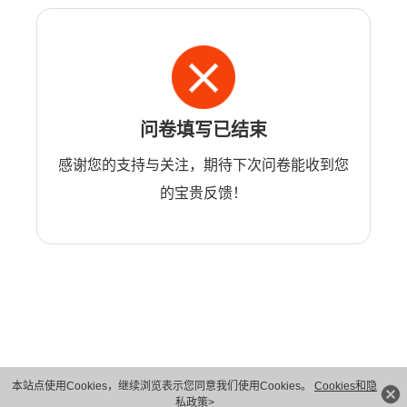
问卷填写已结束
感谢您的支持与关注，期待下次问卷能收到您
的宝贵反馈！
本站点使用Cookies，继续浏览表示您同意我们使用Cookies。
Cookies和隐
版权所有 © 华为技术有限公司 1998-2026。 保留一切权利。粤A2-20044005号
私政策>
隐私保护
法律声明