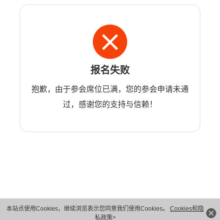
报名失败
抱歉，由于参会席位已满，您的参会申请未通
过，感谢您的支持与信赖！
本站点使用Cookies，继续浏览表示您同意我们使用Cookies。
Cookies和隐
版权所有 © 华为技术有限公司 1998-2026。 保留一切权利。粤A2-20044005号
私政策>
隐私保护
法律声明