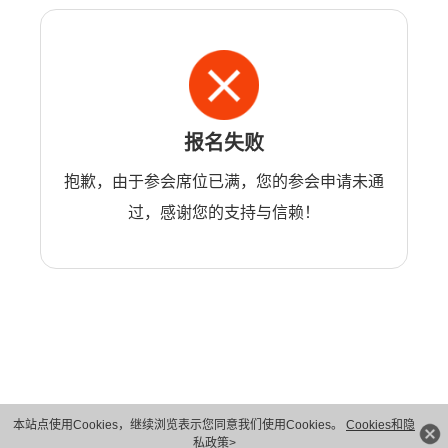
报名失败
抱歉，由于参会席位已满，您的参会申请未通
过，感谢您的支持与信赖！
本站点使用Cookies，继续浏览表示您同意我们使用Cookies。
Cookies和隐
版权所有 © 华为技术有限公司 1998-2026。 保留一切权利。粤A2-20044005号
私政策>
隐私保护
法律声明