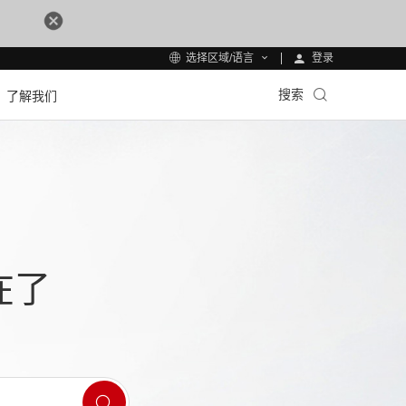
登录
选择区域/语言
搜索
了解我们
在了