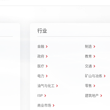
行业
金融
制造
政府
教育
医疗
交通
电力
矿山与冶炼
油气与化工
零售
ISP
建筑地产
商业市场