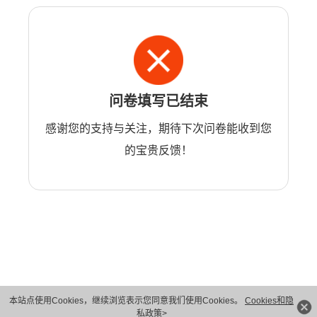
问卷填写已结束
感谢您的支持与关注，期待下次问卷能收到您
的宝贵反馈！
本站点使用Cookies，继续浏览表示您同意我们使用Cookies。
Cookies和隐
版权所有 © 华为技术有限公司 1998-2026。 保留一切权利。粤A2-20044005号
私政策>
隐私保护
法律声明