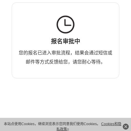
报名审批中
您的报名已进入审批流程，结果会通过短信或
邮件等方式反馈给您，请您耐心等待。
本站点使用Cookies，继续浏览表示您同意我们使用Cookies。
Cookies和隐
版权所有 © 华为技术有限公司 1998-2026。 保留一切权利。粤A2-20044005号
私政策>
隐私保护
法律声明