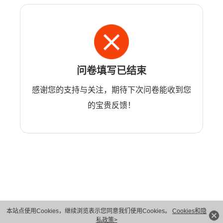
问卷填写已结束
感谢您的支持与关注，期待下次问卷能收到您
的宝贵反馈！
本站点使用Cookies，继续浏览表示您同意我们使用Cookies。
Cookies和隐
版权所有 © 华为技术有限公司 1998-2026。 保留一切权利。粤A2-20044005号
私政策>
隐私保护
法律声明