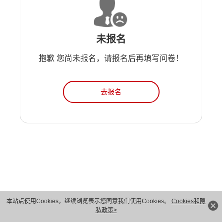
未报名
抱歉 您尚未报名，请报名后再填写问卷！
去报名
本站点使用Cookies，继续浏览表示您同意我们使用Cookies。
Cookies和隐
版权所有 © 华为技术有限公司 1998-2026。 保留一切权利。粤A2-20044005号
私政策>
隐私保护
法律声明