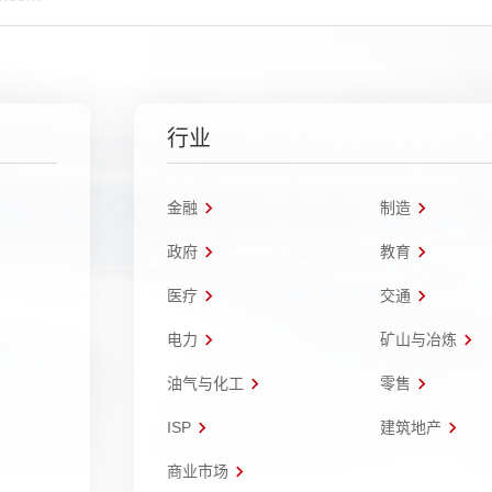
行业
金融
制造
政府
教育
医疗
交通
电力
矿山与冶炼
油气与化工
零售
ISP
建筑地产
商业市场