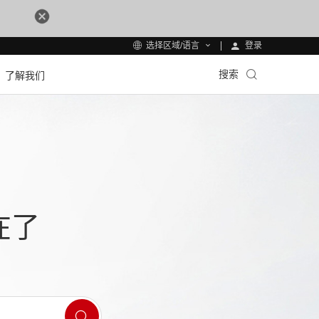
登录
选择区域/语言
搜索
了解我们
在了