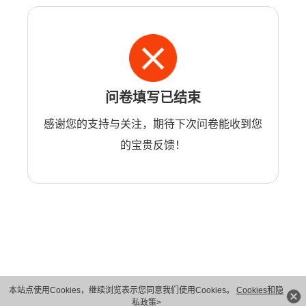
问卷填写已结束
感谢您的支持与关注，期待下次问卷能收到您
的宝贵反馈！
本站点使用Cookies，继续浏览表示您同意我们使用Cookies。
Cookies和隐
版权所有 © 华为技术有限公司 1998-2026。 保留一切权利。粤A2-20044005号
私政策>
隐私保护
法律声明