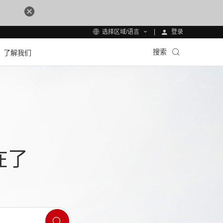
登录
选择区域/语言
搜索
了解我们
在了