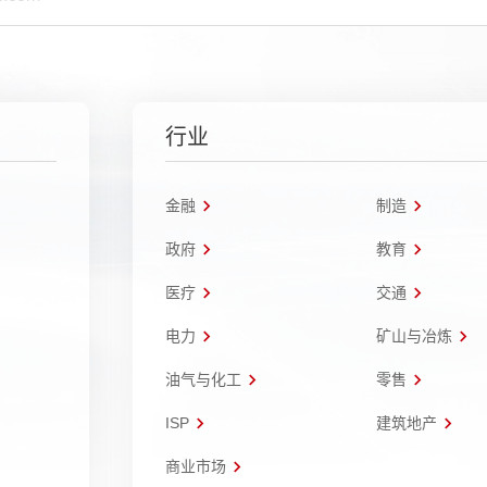
行业
金融
制造
政府
教育
医疗
交通
电力
矿山与冶炼
油气与化工
零售
ISP
建筑地产
商业市场