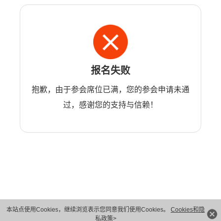
报名失败
抱歉，由于参会席位已满，您的参会申请未通
过，感谢您的支持与信赖！
本站点使用Cookies，继续浏览表示您同意我们使用Cookies。
Cookies和隐
版权所有 © 华为技术有限公司 1998-2026。 保留一切权利。粤A2-20044005号
私政策>
隐私保护
法律声明