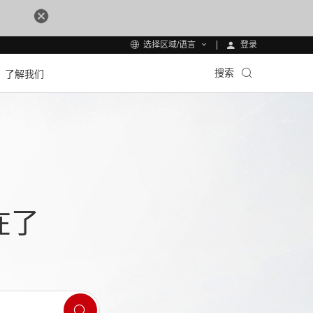
登录
选择区域/语言
搜索
了解我们
在了