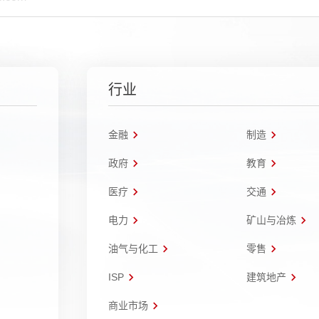
行业
金融
制造
政府
教育
医疗
交通
电力
矿山与冶炼
油气与化工
零售
ISP
建筑地产
商业市场