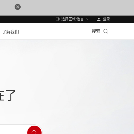
登录
选择区域/语言
搜索
了解我们
在了