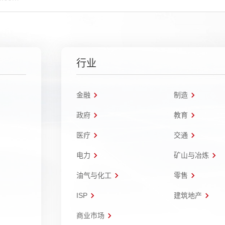
行业
金融
制造
政府
教育
医疗
交通
电力
矿山与冶炼
油气与化工
零售
ISP
建筑地产
商业市场