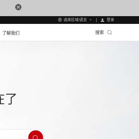
登录
选择区域/语言
搜索
了解我们
在了