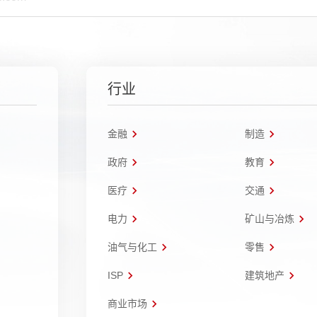
行业
金融
制造
政府
教育
医疗
交通
电力
矿山与冶炼
油气与化工
零售
ISP
建筑地产
商业市场