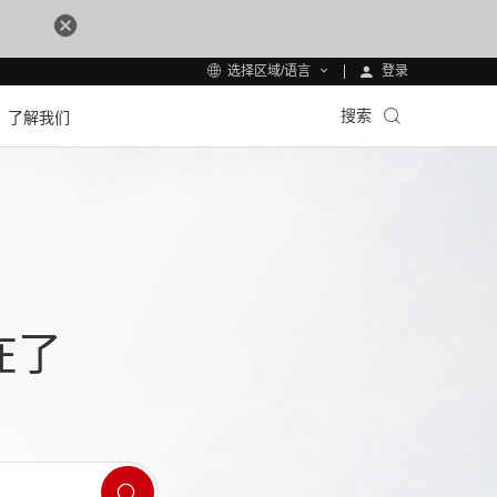
登录
选择区域/语言
搜索
了解我们
在了