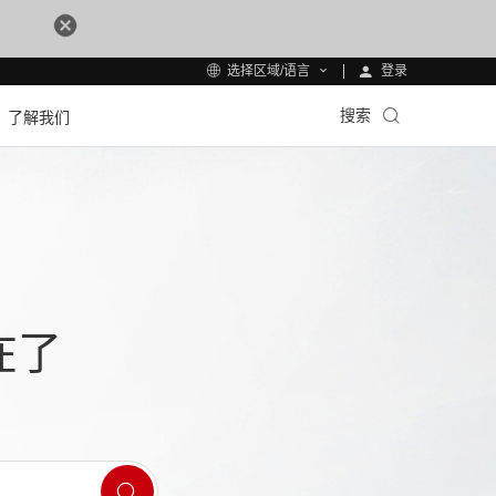
登录
选择区域/语言
搜索
了解我们
在了