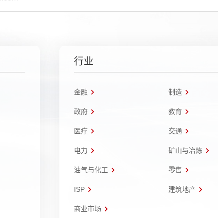
行业
金融
制造
政府
教育
医疗
交通
电力
矿山与冶炼
油气与化工
零售
ISP
建筑地产
商业市场