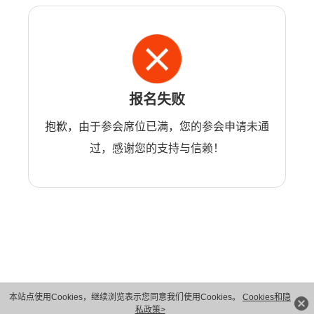
报名失败
抱歉，由于参会席位已满，您的参会申请未通
过，感谢您的支持与信赖！
本站点使用Cookies，继续浏览表示您同意我们使用Cookies。
Cookies和隐
版权所有 © 华为技术有限公司 1998-2026。 保留一切权利。粤A2-20044005号
私政策>
隐私保护
法律声明