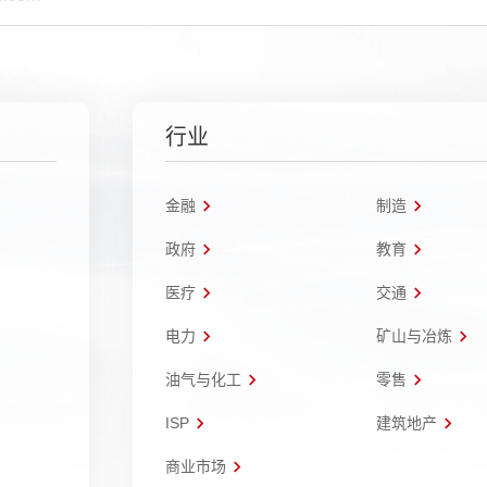
行业
金融
制造
政府
教育
医疗
交通
电力
矿山与冶炼
油气与化工
零售
ISP
建筑地产
商业市场