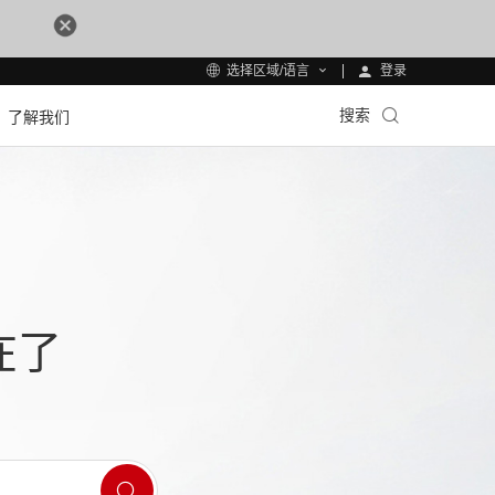
登录
选择区域/语言
搜索
了解我们
在了