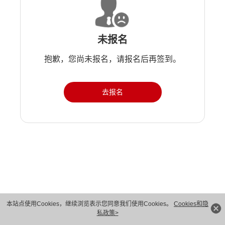
未报名
抱歉，您尚未报名，请报名后再签到。
去报名
版权所有 © 华为技术有限公司 1998-2026。 保留一切权利。粤A2-20044005号
本站点使用Cookies，继续浏览表示您同意我们使用Cookies。
Cookies和隐
私政策>
隐私保护
法律声明