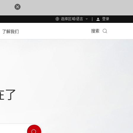
登录
选择区域/语言
搜索
了解我们
在了