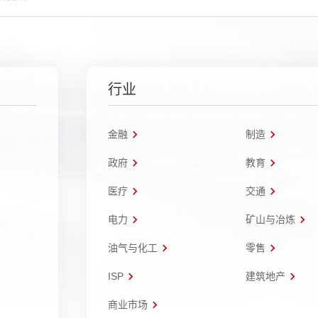
行业
金融
制造
政府
教育
医疗
交通
电力
矿山与冶炼
油气与化工
零售
ISP
建筑地产
商业市场