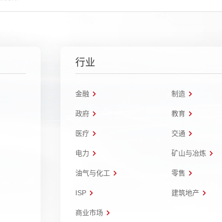
行业
金融
制造
政府
教育
医疗
交通
电力
矿山与冶炼
油气与化工
零售
ISP
建筑地产
商业市场