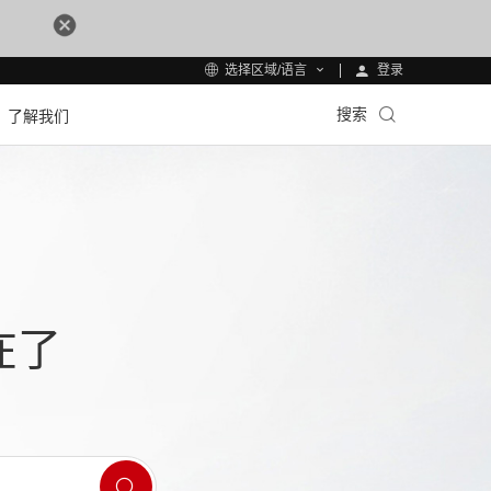
登录
选择区域/语言
搜索
了解我们
在了