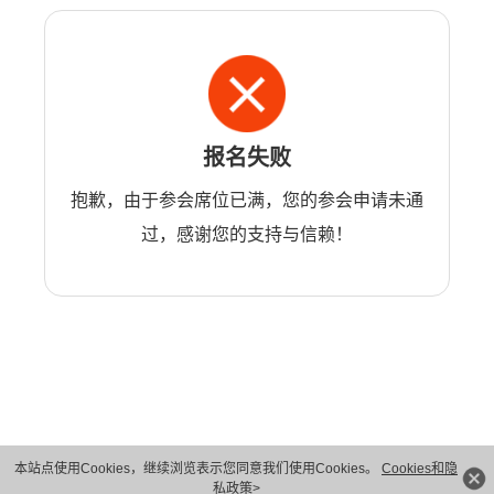
报名失败
抱歉，由于参会席位已满，您的参会申请未通
过，感谢您的支持与信赖！
本站点使用Cookies，继续浏览表示您同意我们使用Cookies。
Cookies和隐
版权所有 © 华为技术有限公司 1998-2026。 保留一切权利。粤A2-20044005号
私政策>
隐私保护
法律声明