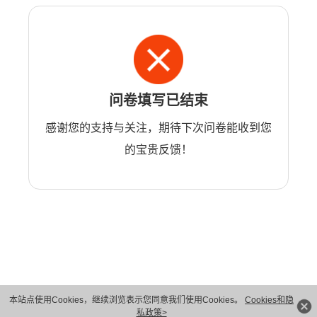
问卷填写已结束
感谢您的支持与关注，期待下次问卷能收到您
的宝贵反馈！
本站点使用Cookies，继续浏览表示您同意我们使用Cookies。
Cookies和隐
版权所有 © 华为技术有限公司 1998-2026。 保留一切权利。粤A2-20044005号
私政策>
隐私保护
法律声明