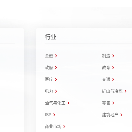
行业
金融
制造
政府
教育
医疗
交通
电力
矿山与冶炼
油气与化工
零售
ISP
建筑地产
商业市场