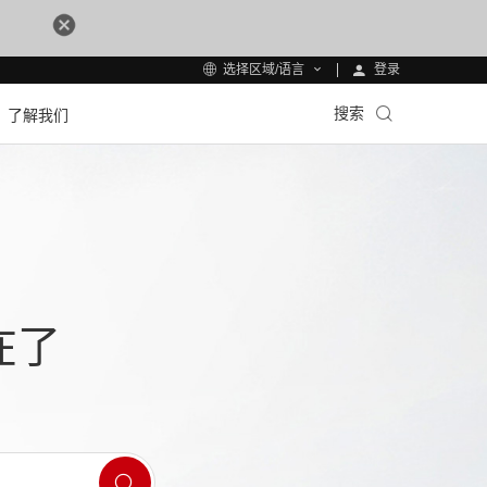
登录
选择区域/语言
搜索
了解我们
在了