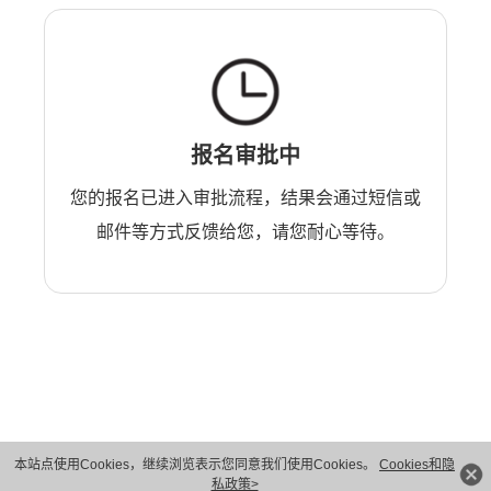
报名审批中
您的报名已进入审批流程，结果会通过短信或
邮件等方式反馈给您，请您耐心等待。
本站点使用Cookies，继续浏览表示您同意我们使用Cookies。
Cookies和隐
版权所有 © 华为技术有限公司 1998-2026。 保留一切权利。粤A2-20044005号
私政策>
隐私保护
法律声明