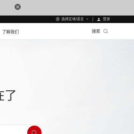
登录
选择区域/语言
搜索
了解我们
在了