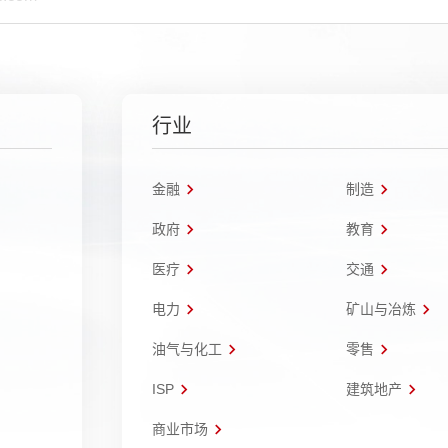
行业
金融
制造
政府
教育
医疗
交通
电力
矿山与冶炼
油气与化工
零售
ISP
建筑地产
商业市场