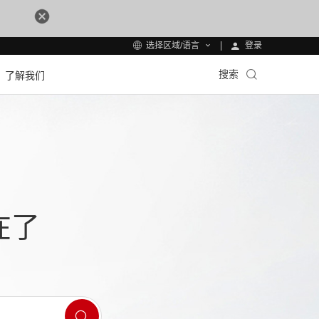
登录
选择区域/语言
搜索
了解我们
在了