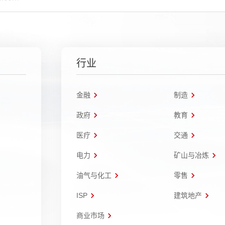
行业
金融
制造
政府
教育
医疗
交通
电力
矿山与冶炼
油气与化工
零售
ISP
建筑地产
商业市场