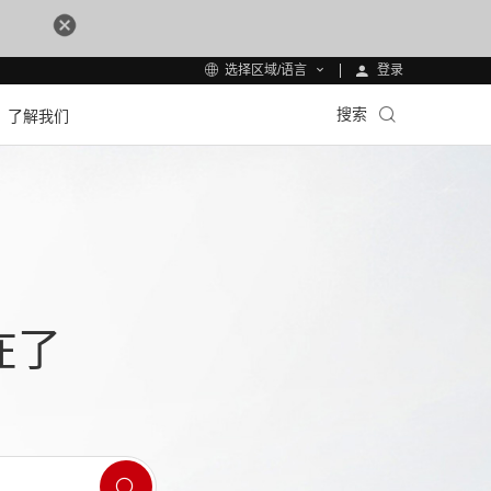
登录
选择区域/语言
搜索
了解我们
在了