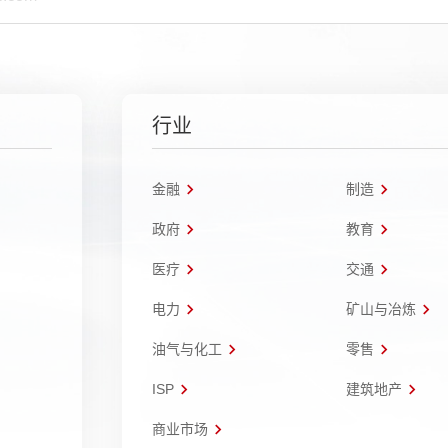
行业
金融
制造
政府
教育
医疗
交通
电力
矿山与冶炼
油气与化工
零售
ISP
建筑地产
商业市场