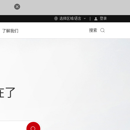
登录
选择区域/语言
搜索
了解我们
在了