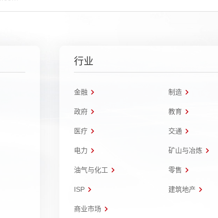
行业
金融
制造
政府
教育
医疗
交通
电力
矿山与冶炼
油气与化工
零售
ISP
建筑地产
商业市场