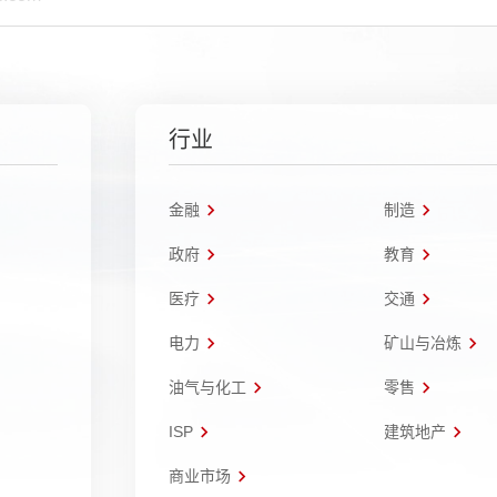
行业
金融
制造
政府
教育
医疗
交通
电力
矿山与冶炼
油气与化工
零售
ISP
建筑地产
商业市场