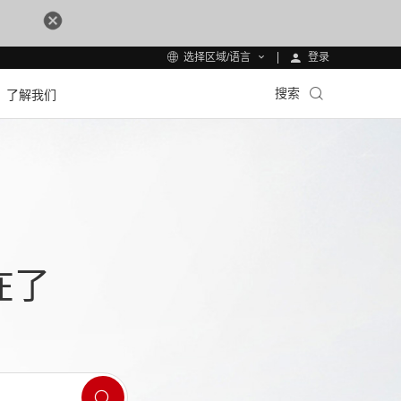
登录
选择区域/语言
搜索
了解我们
在了