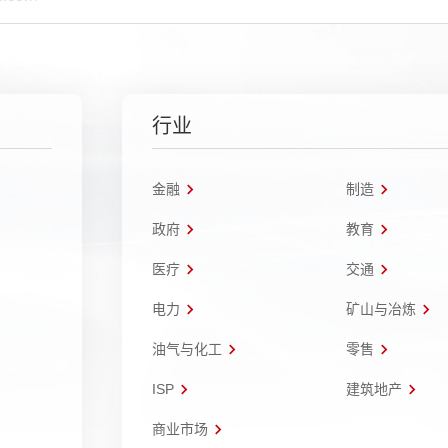
行业
金融
制造
政府
教育
医疗
交通
电力
矿山与冶炼
油气与化工
零售
ISP
建筑地产
商业市场