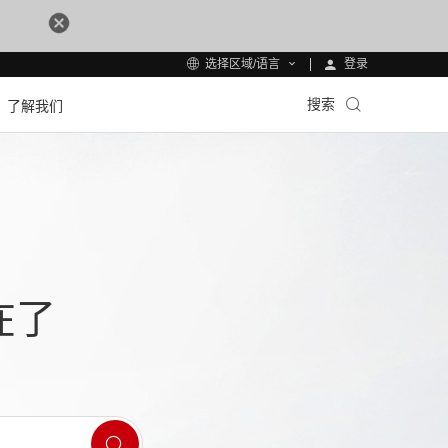
登录
选择区域/语言
搜索
了解我们
在了