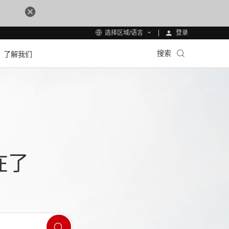
登录
选择区域/语言
搜索
了解我们
在了