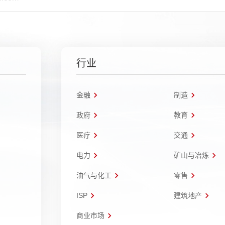
行业
金融
制造
政府
教育
医疗
交通
电力
矿山与冶炼
油气与化工
零售
ISP
建筑地产
商业市场