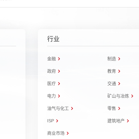
行业
金融
制造
政府
教育
医疗
交通
电力
矿山与冶炼
油气与化工
零售
ISP
建筑地产
商业市场