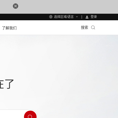
登录
选择区域/语言
搜索
了解我们
在了