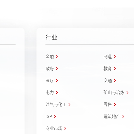
行业
金融
制造
政府
教育
医疗
交通
电力
矿山与冶炼
油气与化工
零售
ISP
建筑地产
商业市场