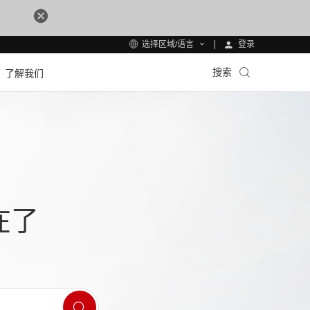
登录
选择区域/语言
搜索
了解我们
在了