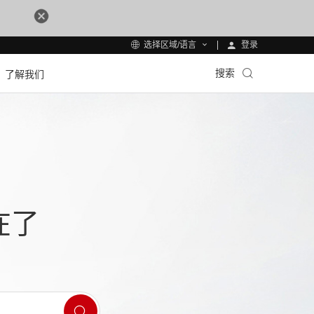
登录
选择区域/语言
搜索
了解我们
在了