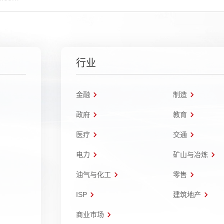
行业
金融
制造
政府
教育
医疗
交通
电力
矿山与冶炼
油气与化工
零售
ISP
建筑地产
商业市场