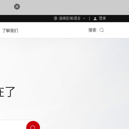
登录
选择区域/语言
搜索
了解我们
在了