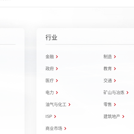
行业
金融
制造
政府
教育
医疗
交通
电力
矿山与冶炼
油气与化工
零售
ISP
建筑地产
商业市场