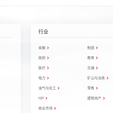
行业
金融
制造
政府
教育
医疗
交通
电力
矿山与冶炼
油气与化工
零售
ISP
建筑地产
商业市场