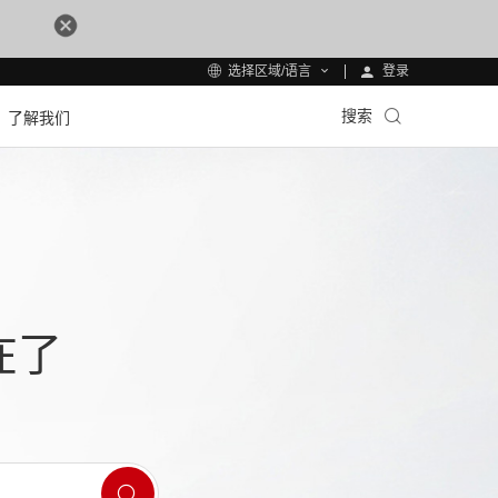
登录
选择区域/语言
搜索
了解我们
在了