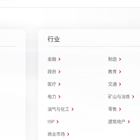
行业
金融
制造
政府
教育
医疗
交通
电力
矿山与冶炼
油气与化工
零售
ISP
建筑地产
商业市场