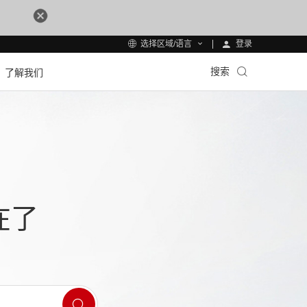
登录
选择区域/语言
搜索
了解我们
在了