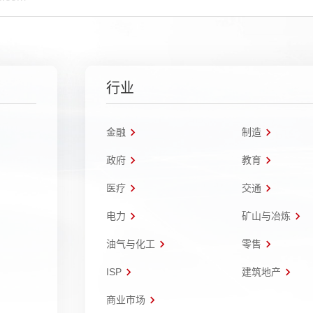
行业
金融
制造
政府
教育
医疗
交通
电力
矿山与冶炼
油气与化工
零售
ISP
建筑地产
商业市场