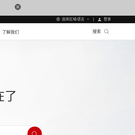
登录
选择区域/语言
搜索
了解我们
在了