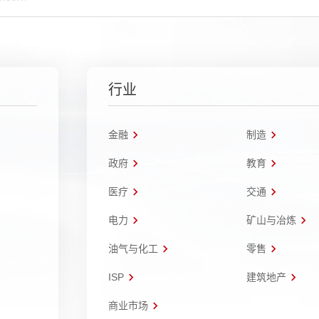
行业
金融
制造
政府
教育
医疗
交通
电力
矿山与冶炼
油气与化工
零售
ISP
建筑地产
商业市场