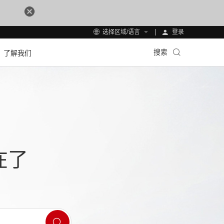
登录
选择区域/语言
搜索
了解我们
在了