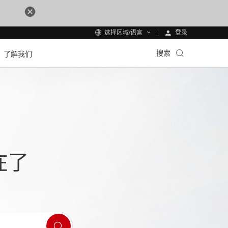
登录
选择区域/语言
搜索
了解我们
在了