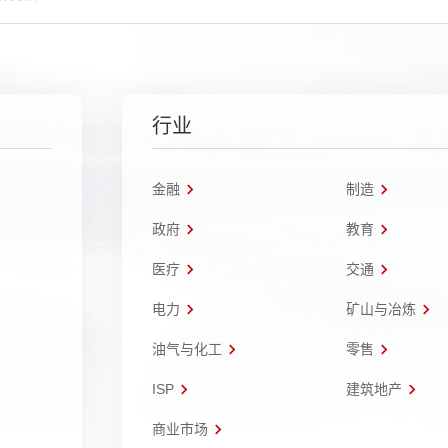
行业
金融
制造
政府
教育
医疗
交通
电力
矿山与冶炼
油气与化工
零售
ISP
建筑地产
商业市场