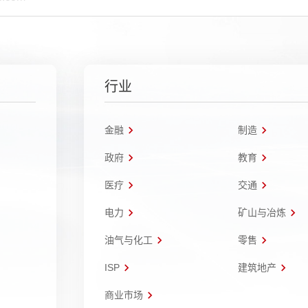
行业
金融
制造
政府
教育
医疗
交通
电力
矿山与冶炼
油气与化工
零售
ISP
建筑地产
商业市场