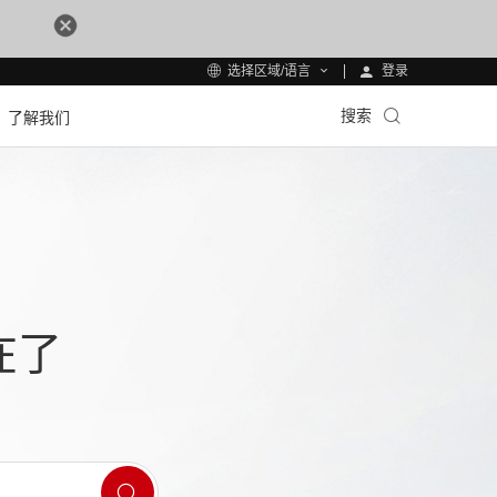
登录
选择区域/语言
搜索
了解我们
在了