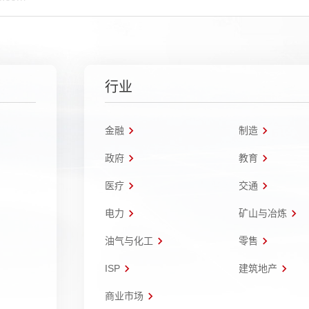
行业
金融
制造
政府
教育
医疗
交通
电力
矿山与冶炼
油气与化工
零售
ISP
建筑地产
商业市场