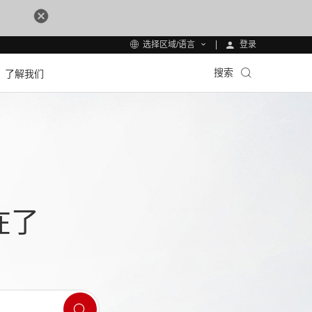
登录
选择区域/语言
搜索
了解我们
在了