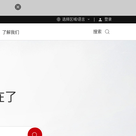
登录
选择区域/语言
搜索
了解我们
在了