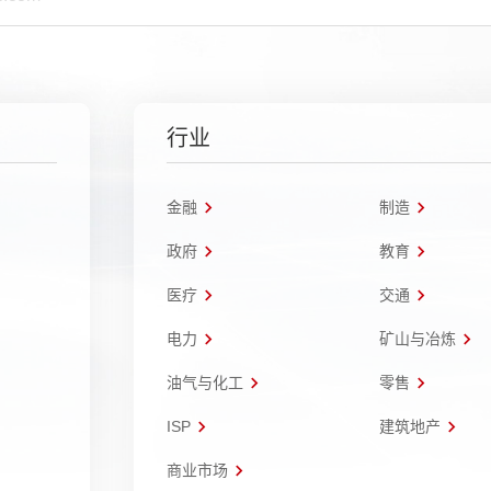
行业
金融
制造
政府
教育
医疗
交通
电力
矿山与冶炼
油气与化工
零售
ISP
建筑地产
商业市场