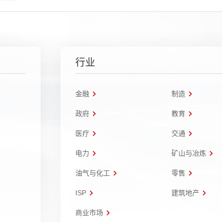
行业
金融
制造
政府
教育
医疗
交通
电力
矿山与冶炼
油气与化工
零售
ISP
建筑地产
商业市场