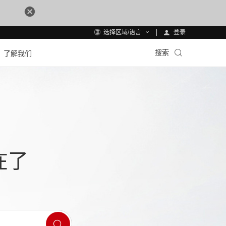
登录
选择区域/语言
搜索
了解我们
在了